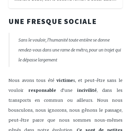
Le titre du roman pointe plusieurs sujets épineux
traités : les orphelins et l’idée qu’il puisse exister...
UNE FRESQUE SOCIALE
Sans le vouloir, l’humanité toute entière se donne
rendez-vous dans une rame de métro, pour un trajet qui
le dépasse largement
Nous avons tous été
victime
s, et peut-être sans le
vouloir
responsable
d’une
incivilité
, dans les
transports en commun ou ailleurs. Nous nous
bousculons, nous ignorons, nous gênons le passage,
peut-être parce que nous sommes nous-mêmes
gênés dans notre évolution.
Ce sont de petites