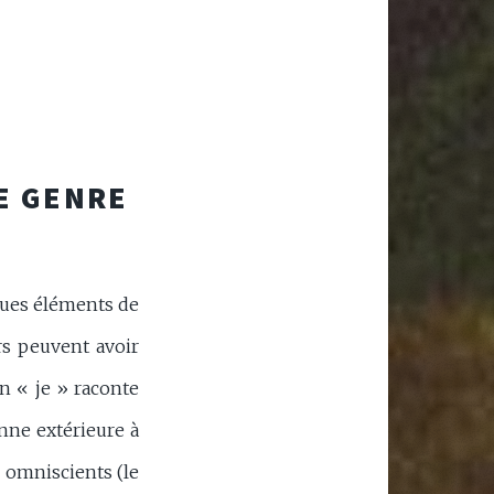
E GENRE
lques éléments de
rs peuvent avoir
un « je » raconte
onne extérieure à
u omniscients (le