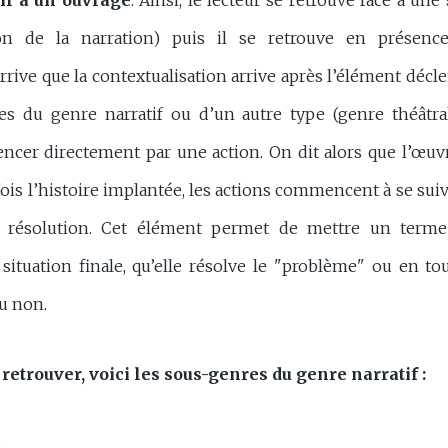
if à un ouvrage
. Ainsi, le lecteur se retrouve face à une 
tion de la narration) puis il se retrouve en présen
arrive que la contextualisation arrive après l’élément décle
es du genre narratif ou d’un autre type (genre théâtral,
cer directement par une action. On dit alors que l’œ
fois l’histoire implantée, les actions commencent à se su
résolution. Cet élément permet de mettre un terme
situation finale, qu’elle résolve le "problème" ou en to
ou non.
retrouver, voici les sous-genres du genre narratif :
;