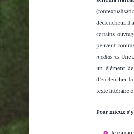
schéma narrat
(contextualisa
déclencheur. Il 
certains ouvrag
peuvent commen
medias res
. Une 
un élément de 
d’enclencher la 
texte littéraire 
Pour mieux s’y 
le roman 