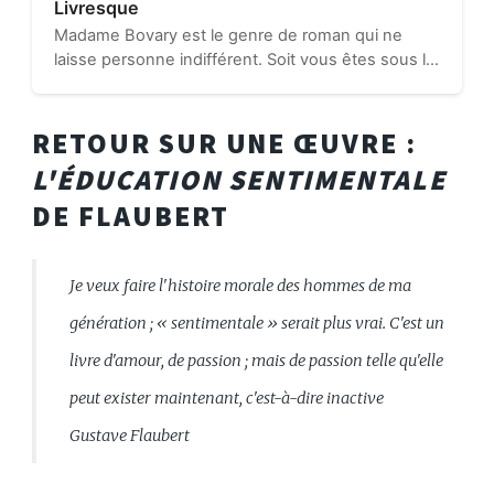
Livresque
Madame Bovary est le genre de roman qui ne
laisse personne indifférent. Soit vous êtes sous le
charme du style de Flaubert, soit il vous a fallu
beaucoup de courage (et une bonne motivation,
comme le baccalauréat)...
RETOUR SUR UNE ŒUVRE :
L'ÉDUCATION SENTIMENTALE
DE FLAUBERT
Je veux faire l'histoire morale des hommes de ma
génération ; « sentimentale » serait plus vrai. C'est un
livre d'amour, de passion ; mais de passion telle qu'elle
peut exister maintenant, c'est-à-dire inactive
Gustave Flaubert