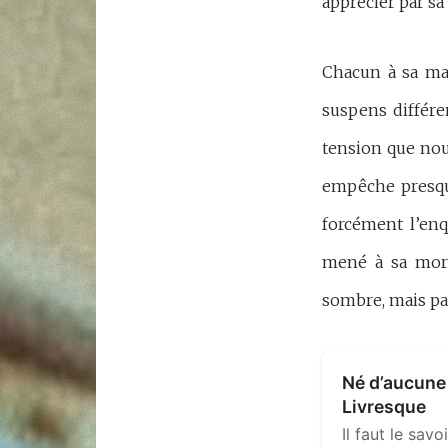
apprécier par s
Chacun à sa man
suspens différe
tension que no
empêche presque
forcément l’enq
mené à sa mort.
sombre, mais pa
Né d’aucune
Livresque
Il faut le sa