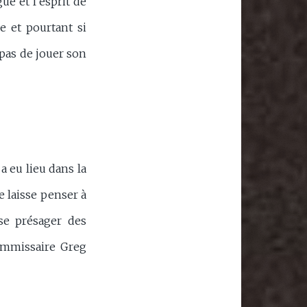
ue et l’esprit de
e et pourtant si
 pas de jouer son
a eu lieu dans la
e laisse penser à
se présager des
commissaire Greg