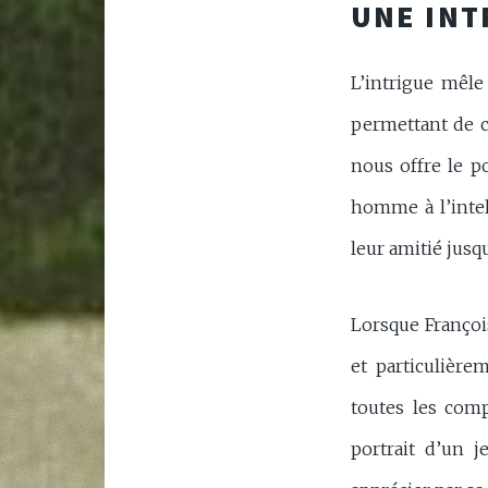
UNE INT
L’intrigue mêle 
permettant de c
nous offre le po
homme à l’intell
leur amitié jusq
Lorsque Françoi
et particulière
toutes les comp
portrait d’un 