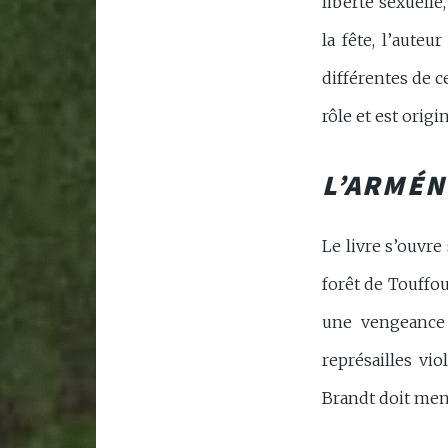
liberté sexuelle
la fête, l’aute
différentes de c
rôle et est origi
L’ARMÉN
Le livre s’ouvre
forêt de Touffou
une vengeance 
représailles vi
Brandt doit men