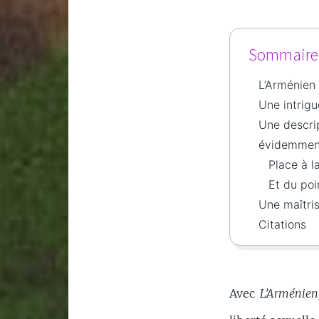
Sommaire d
L’Arménien
Une intrigu
Une descrip
évidemmen
Place à l
Et du poi
Une maîtris
Citations
Avec
L’Arménien