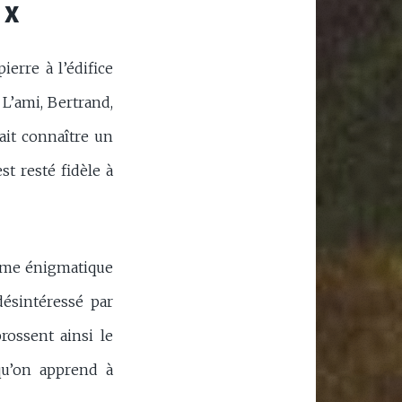
IX
ierre à l’édifice
L’ami, Bertrand,
fait connaître un
st resté fidèle à
omme énigmatique
désintéressé par
rossent ainsi le
qu’on apprend à