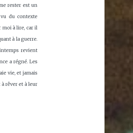
e rester est un
 vu du contexte
moi à lire, car il
ant à la guerre.
rintemps revient
ance a régné. Les
e vie, et jamais
à rêver et à leur