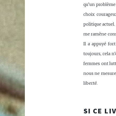
qu’un problème
choix courageu
politique actuel.
me ramène const
Il a appuyé for
toujours, cela n
femmes ont lutt
nous ne mesurero
liberté.
SI CE LI