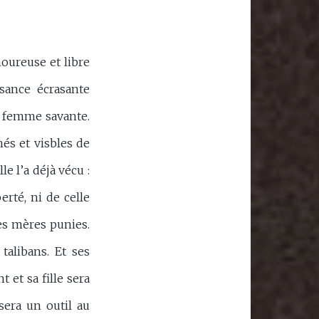
oureuse et libre
sance écrasante
n, femme savante.
hés et visbles de
le l’a déjà vécu :
erté, ni de celle
nes mères punies.
alibans. Et ses
t et sa fille sera
sera un outil au