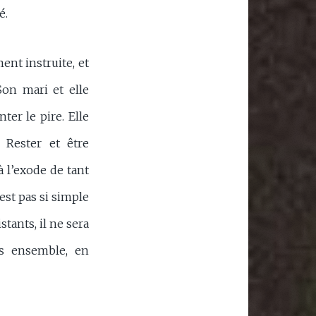
é.
ment instruite, et
 Son mari et elle
er le pire. Elle
 Rester et être
 l’exode de tant
est pas si simple
tants, il ne sera
res ensemble, en