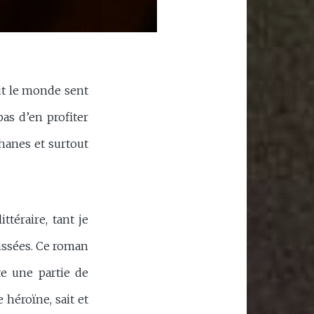
ut le monde sent
as d’en profiter
ghanes et surtout
ittéraire, tant je
aissées. Ce roman
te une partie de
 héroïne, sait et