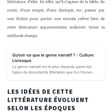
littérature d’idée. En effet, qu’il s’agisse de la fable, du
conte, d’une utopie, d’une dystopie, etc., passer par
une fiction pour porter une morale relève bien de
cette littérature argumentative indirecte. Seule la
méthode change.
Qu’est-ce que le genre narratif ? - Culture
Livresque
Le genre narratif est le plus répandu parmi les
types de documents littéraires que l’on trouve
dans nos librairies et nos bibliothèques. Cela vient
du fait qu’il regroupe les romans, les nouvelles, les
contes...
LES IDÉES DE CETTE
LITTÉRATURE ÉVOLUENT
SELON LES ÉPOQUES