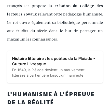
François Ier propose la
création du Collège des
lecteurs royaux
relayant cette pédagogie humaniste.
Le roi ouvre également sa bibliothèque personnelle
aux érudits du siècle dans le but de partager un
maximum les connaissances.
Histoire littéraire : les poètes de la Pléiade -
Culture Livresque
En 1549, la Pléiade devient un mouvement
littéraire à part entière lorsqu’un manifeste
commence à circuler. Il s’agit du célèbre Défense
et Illustration de la langue française, signé de la
main de Joachim...
L'HUMANISME À L'ÉPREUVE
DE LA RÉALITÉ