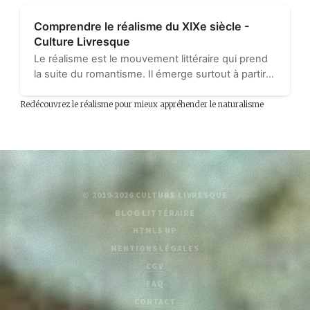
Comprendre le réalisme du XIXe siècle -
Culture Livresque
Le réalisme est le mouvement littéraire qui prend
la suite du romantisme. Il émerge surtout à partir
des années 1840 bien que certains auteurs aient
déjà commencé à écrire des romans que nous
Redécouvrez le réalisme pour mieux appréhender le naturalisme
pouvons qualifier...
© 2019-2026 CULTURE LIVRESQUE
BLOG LITTÉRAIRE
HTML5 UP
MENTIONS LÉGALES
CGV
FAQ
CONTACT