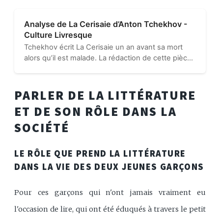
Analyse de La Cerisaie d’Anton Tchekhov -
Culture Livresque
Tchekhov écrit La Cerisaie un an avant sa mort
alors qu’il est malade. La rédaction de cette pièce
qu’il veut comique lui est difficile. Il y présente un
témoignage d’une époque de dépression et de
désillusion...
PARLER DE LA LITTÉRATURE
ET DE SON RÔLE DANS LA
SOCIÉTÉ
LE RÔLE QUE PREND LA LITTÉRATURE
DANS LA VIE DES DEUX JEUNES GARÇONS
Pour ces garçons qui n'ont jamais vraiment eu
l'occasion de lire, qui ont été éduqués à travers le petit