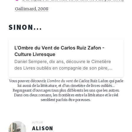
Gallimard, 2008
SINON...
L’Ombre du Vent de Carlos Ruiz Zafon -
Culture Livresque
Daniel Sempere, dix ans, découvre le Cimetière
des Livres oubliés en compagnie de son père,
une nuit de l’été 1945. Il doit choisir un livre dont il
devra prendre soin. Ce sera L’Ombre du vent de
Vous pouvez découvrir
L'ombre du vent
de Carloz Ruiz Lafon qui parle
lui aussi de la littérature, et d'un cimetière de livres oubliés…
Julián Carax...
Regorgeant d'ouvrages tous plus différents les uns que les autres.
Dans ces deux romans, les frontières entre la littérature et le réel
semblent parfois être poreuses.
AUTEUR
ALISON