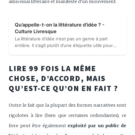
ainsi essai littéraire et manifeste d’un mouvement.
Qu’appelle-t-on la littérature d’idée ? -
Culture Livresque
La littérature d’idée n’est pas un genre à part
entière. Il s’agit plutôt d’une étiquette utile pour
regrouper une littérature argumentative, visant à
transmettre des idées en créant une œuvre
complète...
LIRE 99 FOIS LA MÊME
CHOSE, D’ACCORD, MAIS
QU’EST-CE QU’ON EN FAIT ?
Outre le fait que la plupart des formes narratives sont
rigolotes à lire (bien que certaines redondantes), ce
livre peut être également
exploité par un public de