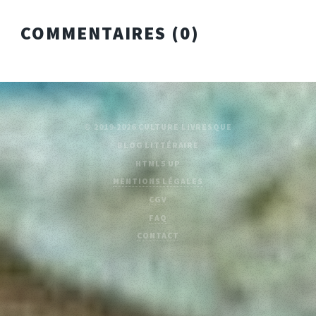
COMMENTAIRES (
0
)
© 2019-2026 CULTURE LIVRESQUE
BLOG LITTÉRAIRE
HTML5 UP
MENTIONS LÉGALES
CGV
FAQ
CONTACT
// lastname: Queneau // firstname: Raymond // title: Exercices de