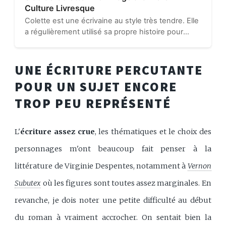
Culture Livresque
Colette est une écrivaine au style très tendre. Elle
a régulièrement utilisé sa propre histoire pour
nourrir ses œuvres. Ainsi, dans le cours roman
Sido, c’est un portrait familial qui se dessine entre
les pages…
UNE ÉCRITURE PERCUTANTE
POUR UN SUJET ENCORE
TROP PEU REPRÉSENTÉ
L'
écriture assez crue
, les thématiques et le choix des
personnages m'ont beaucoup fait penser à la
littérature de Virginie Despentes, notamment à
Vernon
Subutex
où les figures sont toutes assez marginales. En
revanche, je dois noter une petite difficulté au début
du roman à vraiment accrocher. On sentait bien la