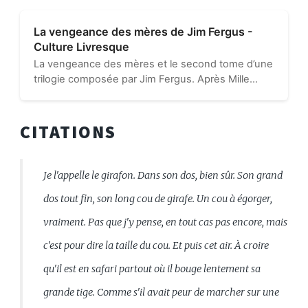
La vengeance des mères de Jim Fergus -
Culture Livresque
La vengeance des mères et le second tome d’une
trilogie composée par Jim Fergus. Après Mille
femmes blanches, nous retrouvons les sœurs
Kelly qui nous racontent à leur tour ce qu’elles
sont devenues,
CITATIONS
Je l'appelle le girafon. Dans son dos, bien sûr. Son grand
dos tout fin, son long cou de girafe. Un cou à égorger,
vraiment. Pas que j'y pense, en tout cas pas encore, mais
c'est pour dire la taille du cou. Et puis cet air. À croire
qu'il est en safari partout où il bouge lentement sa
grande tige. Comme s'il avait peur de marcher sur une