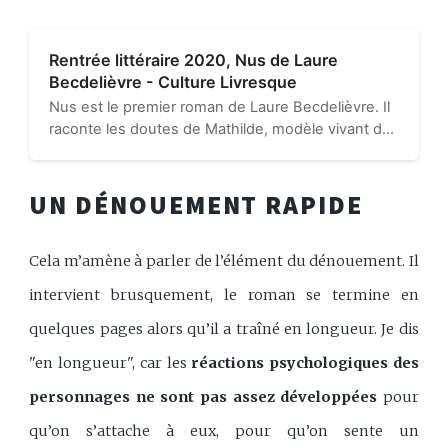
Rentrée littéraire 2020, Nus de Laure
Becdelièvre - Culture Livresque
Nus est le premier roman de Laure Becdelièvre. Il
raconte les doutes de Mathilde, modèle vivant de
nu artistique. Son métier la comble et les poses lui
semblent être de véritables pauses. Mais son
intimité...
UN DÉNOUEMENT RAPIDE
Cela m’amène à parler de l’élément du dénouement. Il
intervient brusquement, le roman se termine en
quelques pages alors qu’il a traîné en longueur. Je dis
"en longueur", car les
réactions psychologiques des
personnages ne sont pas assez développées
pour
qu’on s’attache à eux, pour qu’on sente un