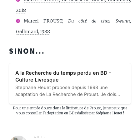
2018
Marcel PROUST,
Du côté de chez Swann
,
Gallimard, 1988
SINON...
A la Recherche du temps perdu en BD -
Culture Livresque
Stephane Heuet propose depuis 1998 une
adaptation de La Recherche de Proust. Je dois
avouer n’avoir lu (pour le moment) que la partie
intitulée Un amour de Swann. Cette lecture avait
Pour une entrée douce dans la littérature de Proust, je ne peux que
vous conseiller l'adaptation en BD réalisée par Stéphane Heuet !
été un...
AUTEUR