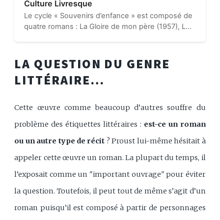
Culture Livresque
Le cycle « Souvenirs d’enfance » est composé de
quatre romans : La Gloire de mon père (1957), Le
Château de ma mère (1957), Le Temps des
secrets (1960) et Le Temps des amours (1977,
posthume)...
LA QUESTION DU GENRE
LITTÉRAIRE…
Cette œuvre comme beaucoup d’autres souffre du
problème des étiquettes littéraires :
est-ce un roman
ou un autre type de récit
? Proust lui-même hésitait à
appeler cette œuvre un roman. La plupart du temps, il
l’exposait comme un "important ouvrage" pour éviter
la question. Toutefois, il peut tout de même s’agit d’un
roman puisqu’il est composé à partir de personnages