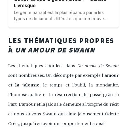
Livresque
Le genre narratif est le plus répandu parmi les
types de documents littéraires que l’on trouve
dans nos librairies et nos bibliothèques. Cela vient
du fait qu’il regroupe les romans, les nouvelles, les
contes...
LES THÉMATIQUES PROPRES
À
UN AMOUR DE SWANN
Les thématiques abordées dans
Un amour de Swann
sont nombreuses. On décompte par exemple
l’amour
et la jalousie
, le temps et l’oubli, la mondanité,
l’homosexualité et la résurrection du passé grâce à
l’art. L’amour et la jalousie demeure à l’origine du récit
et nous suivons Swann qui aime jalousement Odette
Crécy, jusqu’à en avoir un comportement abusif.