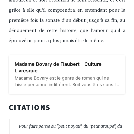
amoureux et son évolution se font ressentir, et c’est
grâce à elle qu’il comprendra, en entendant pour la
première fois la sonate d’un début jusqu’à sa fin, au
dénouement de cette histoire, que l’amour qu’il a
éprouvé ne pourra plus jamais être le même.
Madame Bovary de Flaubert - Culture
Livresque
Madame Bovary est le genre de roman qui ne
laisse personne indifférent. Soit vous êtes sous le
charme du style de Flaubert, soit il vous a fallu
beaucoup de courage (et une bonne motivation,
comme le baccalauréat)...
CITATIONS
Pour faire partie du "petit noyau", du "petit groupe", du