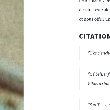
Le format BD per
dessin, reste al
et nous offrir un
CITATIO
"T'es clench
"Hé beh, si j'
Gibus à Gra
"Sun Tsu, gra