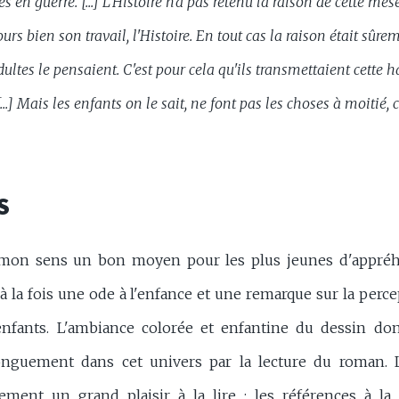
s en guerre. [...] L'Histoire n'a pas retenu la raison de cette més
ours bien son travail, l'Histoire. En tout cas la raison était sûr
dultes le pensaient. C'est pour cela qu'ils transmettaient cette 
 [...] Mais les enfants on le sait, ne font pas les choses à moitié
S
 mon sens un bon moyen pour les plus jeunes d'appré
t à la fois une ode à l'enfance et une remarque sur la pe
 enfants. L'ambiance colorée et enfantine du dessin do
onguement dans cet univers par la lecture du roman. 
ement un grand plaisir à la lire : les références à la