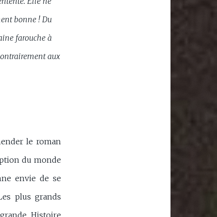
entente. Elle ne
ement bonne ! Du
haine farouche à
, contrairement aux
hender le roman
rception du monde
nne envie de se
Les plus grands
 grande Histoire