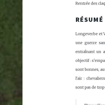
Rentrée des claq
RÉSUMÉ
Longeverbe et V
une guerre san
entraînant un a
objectif : s'emp
sont bonnes, aut
l'air : chevalie
sont pas de trop 