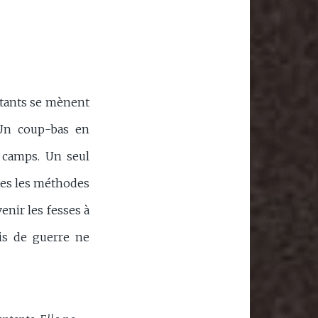
itants se mènent
 Un coup-bas en
x camps. Un seul
utes les méthodes
enir les fesses à
cris de guerre ne