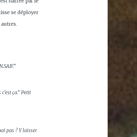
est narrée par le
uisse se déployer
 autres.
N.SAB'."
 c'est ça." Petit
oi pas ? Y laisser