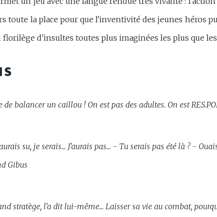
met un jeu avec une langue rendue très vivante : l'action 
ors toute la place pour que l'inventivité des jeunes héros p
 florilège d'insultes toutes plus imaginées les plus que les
NS
e de balancer un caillou ! On est pas des adultes. On est RES.PO
aurais su, je serais... J'aurais pas... - Tu serais pas été là ? - Ouais
nd Gibus
nd stratège, l'a dit lui-même... Laisser sa vie au combat, pourqu