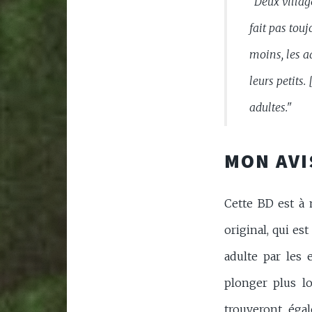
"Deux village
fait pas touj
moins, les a
leurs petits.
adultes."
MON AVI
Cette BD est à
original, qui es
adulte par les
plonger plus l
trouveront égal