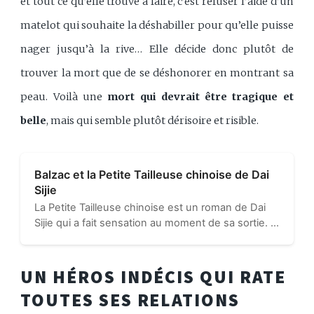
et tout ce qu’elle trouve à faire, c’est refuser l’aide d’un
matelot qui souhaite la déshabiller pour qu’elle puisse
nager jusqu’à la rive… Elle décide donc plutôt de
trouver la mort que de se déshonorer en montrant sa
peau. Voilà une
mort qui devrait être tragique et
belle
, mais qui semble plutôt dérisoire et risible.
Balzac et la Petite Tailleuse chinoise de Dai
Sijie
La Petite Tailleuse chinoise est un roman de Dai
Sijie qui a fait sensation au moment de sa sortie. Il
raconte avec douceur et humour le destin de 4
jeunes gens sous la politique de Mao...
UN HÉROS INDÉCIS QUI RATE
TOUTES SES RELATIONS