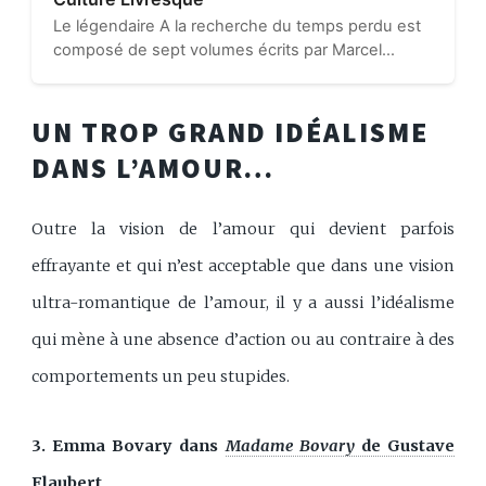
Le légendaire A la recherche du temps perdu est
composé de sept volumes écrits par Marcel
Proust. Il s’agit d’une œuvre littéraire canonique
que nous connaissons tous de nom sans pour
autant avoir une connaissance...
UN TROP GRAND IDÉALISME
DANS L’AMOUR…
Outre la vision de l’amour qui devient parfois
effrayante et qui n’est acceptable que dans une vision
ultra-romantique de l’amour, il y a aussi l’idéalisme
qui mène à une absence d’action ou au contraire à des
comportements un peu stupides.
3. Emma Bovary dans
Madame Bovary
de Gustave
Flaubert