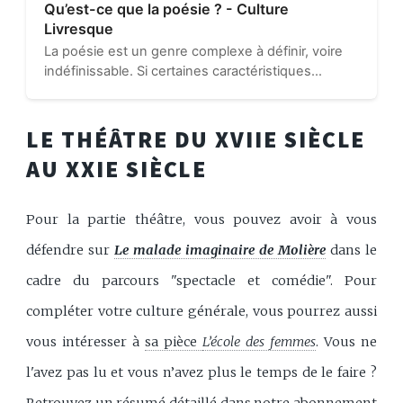
Qu’est-ce que la poésie ? - Culture
Livresque
La poésie est un genre complexe à définir, voire
indéfinissable. Si certaines caractéristiques
semblent propres à elle, cela ne suffit pas à
expliquer l’intégralité de la poésie et de sa
poétique. Sa définition est…
LE THÉÂTRE DU XVIIE SIÈCLE
AU XXIE SIÈCLE
Pour la partie théâtre, vous pouvez avoir à vous
défendre sur
Le malade imaginaire de Molière
dans le
cadre du parcours "spectacle et comédie". Pour
compléter votre culture générale, vous pourrez aussi
vous intéresser à
sa pièce
L’école des femmes
. Vous ne
l'avez pas lu et vous n’avez plus le temps de le faire ?