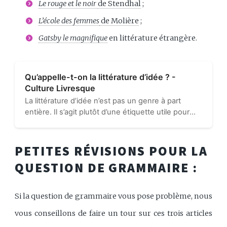
Le rouge et le noir
de Stendhal
;
L’école des femmes
de Molière
;
Gatsby le magnifique
en littérature étrangère.
Qu’appelle-t-on la littérature d’idée ? -
Culture Livresque
La littérature d’idée n’est pas un genre à part
entière. Il s’agit plutôt d’une étiquette utile pour
regrouper une littérature argumentative, visant à
transmettre des idées en créant une œuvre
complète…
PETITES RÉVISIONS POUR LA
QUESTION DE GRAMMAIRE :
Si la question de grammaire vous pose problème, nous
vous conseillons de faire un tour sur ces trois articles