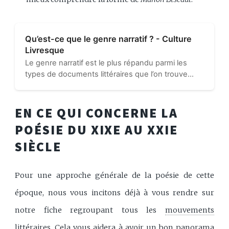
Qu’est-ce que le genre narratif ? - Culture
Livresque
Le genre narratif est le plus répandu parmi les
types de documents littéraires que l’on trouve
dans nos librairies et nos bibliothèques. Cela vient
du fait qu’il regroupe les romans, les nouvelles, les
contes…
EN CE QUI CONCERNE LA
POÉSIE DU XIXE AU XXIE
SIÈCLE
Pour une approche générale de la poésie de cette
époque, nous vous incitons déjà à vous rendre sur
notre fiche regroupant tous les
mouvements
littéraires
. Cela vous aidera à avoir un bon panorama