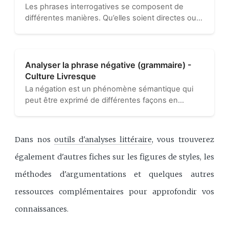
Les phrases interrogatives se composent de
différentes manières. Qu’elles soient directes ou
indirectes, totales ou partielles, cela en dit long
sur l’attente qu’un locuteur a de son interlocuteur.
D’ailleurs, savoir…
Analyser la phrase négative (grammaire) -
Culture Livresque
La négation est un phénomène sémantique qui
peut être exprimé de différentes façons en
français. Elle implique que le discours tenu soit
faux par rapport à la réalité. Cette négation porte
alors sur le verbe…
Dans nos
outils d'analyses littéraire
, vous trouverez
également d'autres fiches sur les figures de styles, les
méthodes d'argumentations et quelques autres
ressources complémentaires pour approfondir vos
connaissances.